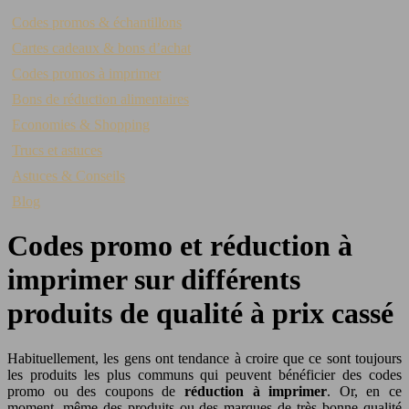
Codes promos & échantillons
Cartes cadeaux & bons d’achat
Codes promos à imprimer
Bons de réduction alimentaires
Economies & Shopping
Trucs et astuces
Astuces & Conseils
Blog
Codes promo et réduction à
imprimer sur différents
produits de qualité à prix cassé
Habituellement, les gens ont tendance à croire que ce sont toujours
les produits les plus communs qui peuvent bénéficier des codes
promo ou des coupons de
réduction à imprimer
. Or, en ce
moment, même des produits ou des marques de très bonne qualité