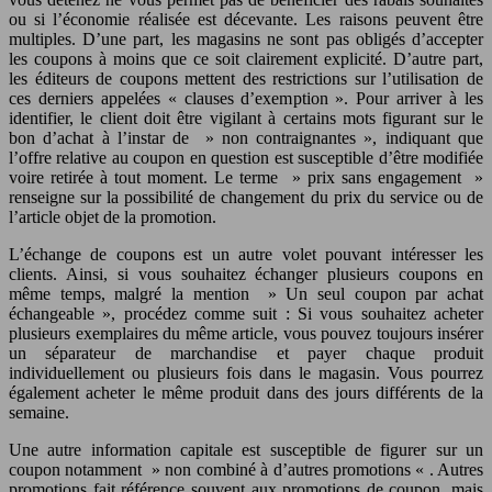
ou si l’économie réalisée est décevante. Les raisons peuvent être
multiples. D’une part, les magasins ne sont pas obligés d’accepter
les coupons à moins que ce soit clairement explicité. D’autre part,
les éditeurs de coupons mettent des restrictions sur l’utilisation de
ces derniers appelées « clauses d’exemption ». Pour arriver à les
identifier, le client doit être vigilant à certains mots figurant sur le
bon d’achat à l’instar de » non contraignantes », indiquant que
l’offre relative au coupon en question est susceptible d’être modifiée
voire retirée à tout moment. Le terme » prix sans engagement »
renseigne sur la possibilité de changement du prix du service ou de
l’article objet de la promotion.
L’échange de coupons est un autre volet pouvant intéresser les
clients. Ainsi, si vous souhaitez échanger plusieurs coupons en
même temps, malgré la mention » Un seul coupon par achat
échangeable », procédez comme suit : Si vous souhaitez acheter
plusieurs exemplaires du même article, vous pouvez toujours insérer
un séparateur de marchandise et payer chaque produit
individuellement ou plusieurs fois dans le magasin. Vous pourrez
également acheter le même produit dans des jours différents de la
semaine.
Une autre information capitale est susceptible de figurer sur un
coupon notamment » non combiné à d’autres promotions « . Autres
promotions fait référence souvent aux promotions de coupon, mais