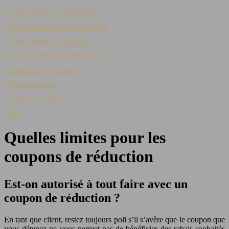
Codes promos & échantillons
Cartes cadeaux & bons d’achat
Codes promos à imprimer
Bons de réduction alimentaires
Economies & Shopping
Trucs et astuces
Astuces & Conseils
Blog
Quelles limites pour les
coupons de réduction
Est-on autorisé à tout faire avec un
coupon de réduction ?
En tant que client, restez toujours poli s’il s’avère que le coupon que
vous détenez ne vous permet pas de bénéficier des rabais souhaités